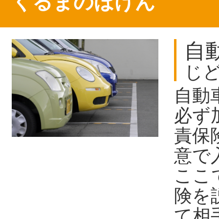
くるまのほけん
自
じ
自動
必ず
責保
意で
ここ
険を
て相