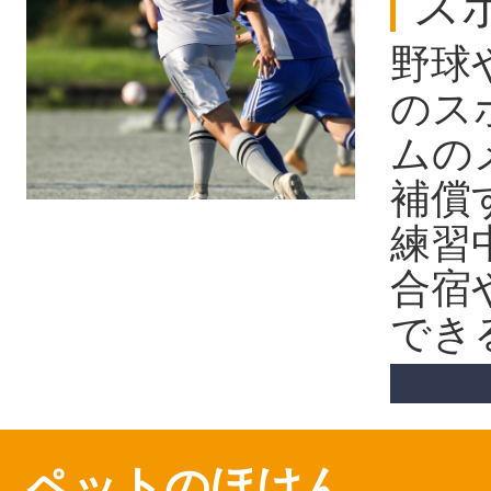
ス
野球
のス
ムの
補償
練習
合宿
でき
ペットのほけん