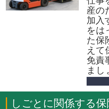
仕事
産の
加入
をは
た保
えて
免責
まし
しごとに関係する保