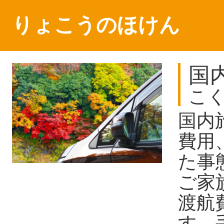
りょこうのほけん
国
こ
国内
費用
た事
ご家
渡航
す。