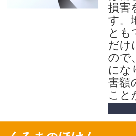
損害
す。
とも
だけ
ので
にな
害額
こと