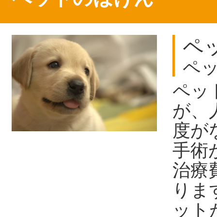
ペ
ペ
ペッ
が、
度が
手術
治療
りま
ット