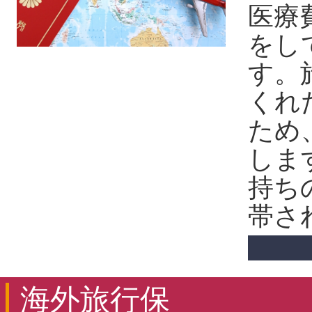
医療
をし
す。
くれ
ため
しま
持ち
帯さ
海外旅行保