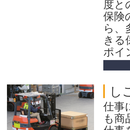
度と
保険
ら、
きる
ポイ
し
仕事
も商