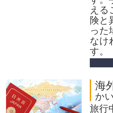
える
険と
った
なけ
す。
海
か
旅行