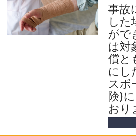
事故
した
がで
は対
償と
にし
スポ
険)
おり