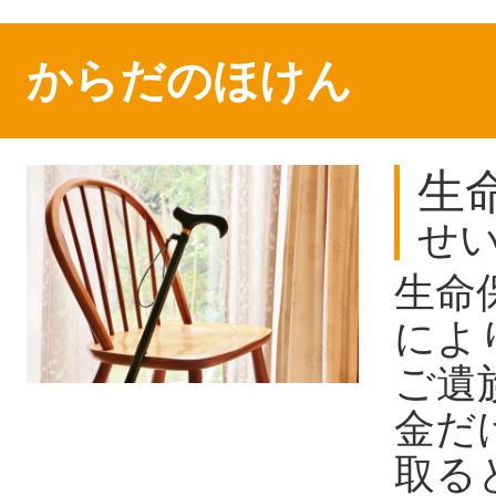
からだのほけん
生
せ
生命
によ
ご遺
金だ
取る