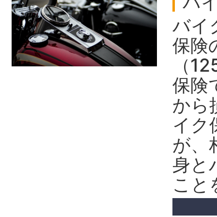
バ
バイ
保険
（1
保険
から
イク
が、
身と
こと