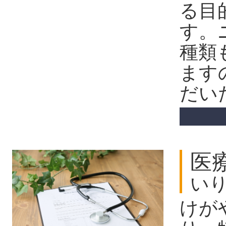
る目
す。
種類
ます
だい
医
い
けが