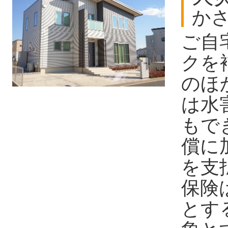
か
ご自
クを
のほ
は水
もで
償に
を支
保険
とす