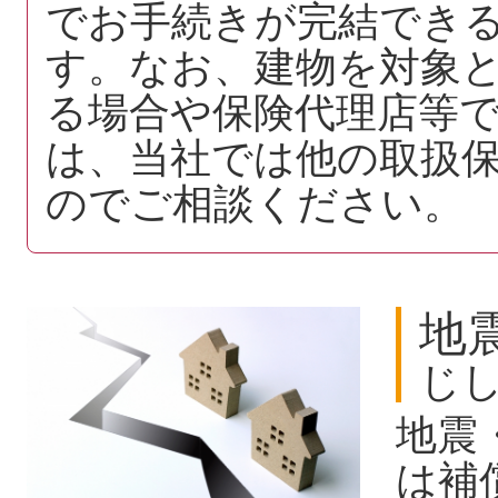
でお手続きが完結でき
す。なお、建物を対象
る場合や保険代理店等
は、当社では他の取扱
のでご相談ください。
地
じ
地震
は補