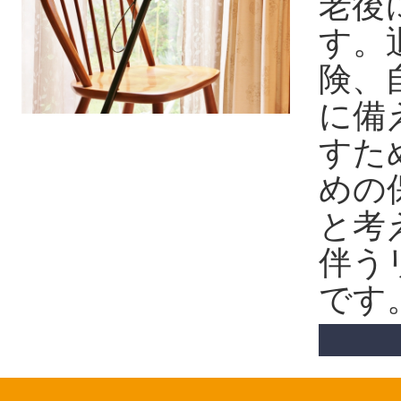
老後
す。
険、
に備
すた
めの
と考
伴う
です