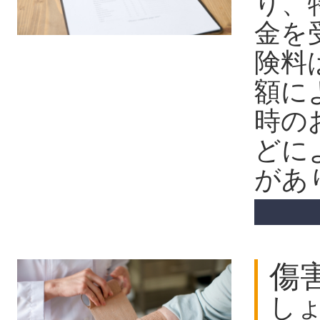
り、
金を
険料
額に
時の
どに
があ
傷
し